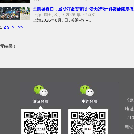
全民健身日，威斯汀邀宾客以"活力运动"解锁健康度假
上海, 周五, 8月 7 2026 早上7点31
上海2026年8月7日 /美通社/ --…
1
2
3
>
>>
无结果！
《旅
地址
（10
电话：