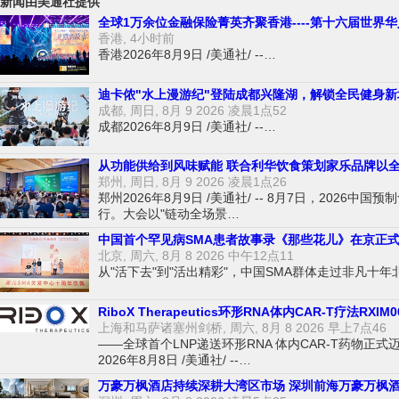
新闻由美通社提供
全球1万余位金融保险菁英齐聚香港----第十六届世界华
香港, 4小时前
香港2026年8月9日 /美通社/ --…
迪卡侬"水上漫游纪"登陆成都兴隆湖，解锁全民健身新
成都, 周日, 8月 9 2026 凌晨1点52
成都2026年8月9日 /美通社/ --…
从功能供给到风味赋能 联合利华饮食策划家乐品牌以
郑州, 周日, 8月 9 2026 凌晨1点26
郑州2026年8月9日 /美通社/ -- 8月7日，20
行。大会以"链动全场景…
中国首个罕见病SMA患者故事录《那些花儿》在京正
北京, 周六, 8月 8 2026 中午12点11
从"活下去"到"活出精彩"，中国SMA群体走过非凡十年北京2
RiboX Therapeutics环形RNA体内CAR-T疗法RX
上海和马萨诸塞州剑桥, 周六, 8月 8 2026 早上7点46
——全球首个LNP递送环形RNA 体内CAR-T药物正
2026年8月8日 /美通社/ --…
万豪万枫酒店持续深耕大湾区市场 深圳前海万豪万枫