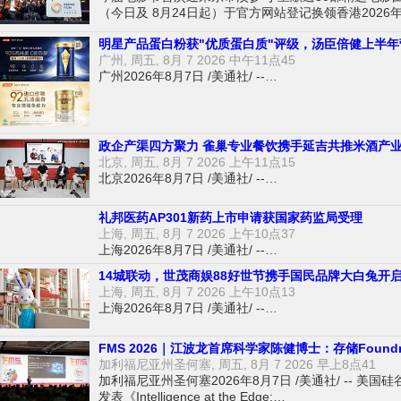
（今日及 8月24日起）于官方网站登记换领香港2026年8月
明星产品蛋白粉获"优质蛋白质"评级，汤臣倍健上半年营
广州, 周五, 8月 7 2026 中午11点45
广州2026年8月7日 /美通社/ --…
政企产渠四方聚力 雀巢专业餐饮携手延吉共推米酒产
北京, 周五, 8月 7 2026 上午11点15
北京2026年8月7日 /美通社/ --…
礼邦医药AP301新药上市申请获国家药监局受理
上海, 周五, 8月 7 2026 上午10点37
上海2026年8月7日 /美通社/ --…
14城联动，世茂商娱88好世节携手国民品牌大白兔开
上海, 周五, 8月 7 2026 上午10点13
上海2026年8月7日 /美通社/ --…
FMS 2026｜江波龙首席科学家陈健博士：存储Found
加利福尼亚州圣何塞, 周五, 8月 7 2026 早上8点41
加利福尼亚州圣何塞2026年8月7日 /美通社/ -- 美
发表《Intelligence at the Edge:…